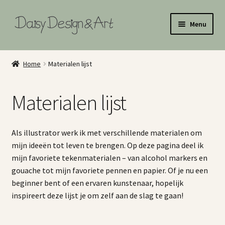
Ga
Ga
Menu
door
naar
naar
de
Home
navigatie
inhoud
Home
Materialen lijst
Illustraties
Materialen lijst
Art Licensing
Surface Pattern Design Portfolio
Als illustrator werk ik met verschillende materialen om
mijn ideeën tot leven te brengen. Op deze pagina deel ik
Illustratie Portfolio
mijn favoriete tekenmaterialen – van alcohol markers en
gouache tot mijn favoriete pennen en papier. Of je nu een
Shop
beginner bent of een ervaren kunstenaar, hopelijk
inspireert deze lijst je om zelf aan de slag te gaan!
About Me