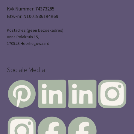
Kvk Nummer: 74373285
Btw-nr: NL001986194B69
Postadres (geen bezoekadres)
Anna Polaktuin 15,
1705JS Heerhugowaard
Sociale Media