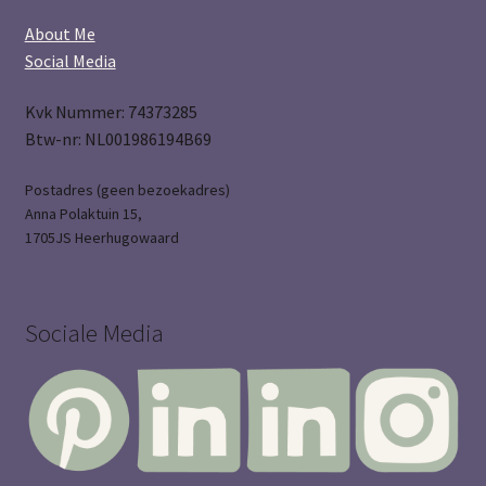
About Me
Social Media
Kvk Nummer: 74373285
Btw-nr: NL001986194B69
Postadres (geen bezoekadres)
Anna Polaktuin 15,
1705JS Heerhugowaard
Sociale Media