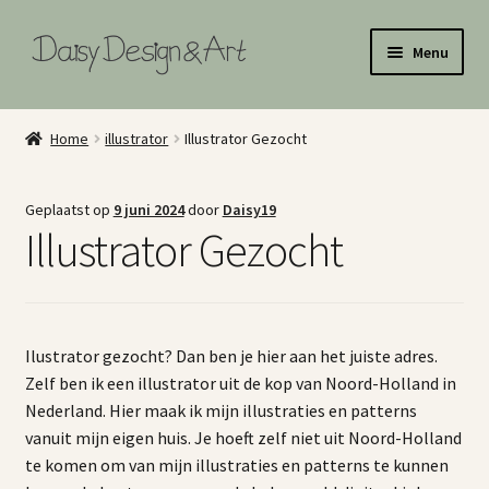
Ga
Ga
Menu
door
naar
naar
de
Home
navigatie
inhoud
Home
illustrator
Illustrator Gezocht
Illustraties
Geplaatst op
9 juni 2024
door
Daisy19
Art Licensing
Illustrator Gezocht
Surface Pattern Design Portfolio
Illustratie Portfolio
Ilustrator gezocht? Dan ben je hier aan het juiste adres.
Zelf ben ik een illustrator uit de kop van Noord-Holland in
Shop
Nederland. Hier maak ik mijn illustraties en patterns
vanuit mijn eigen huis. Je hoeft zelf niet uit Noord-Holland
About Me
te komen om van mijn illustraties en patterns te kunnen