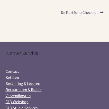
Bericht
Volgend
De Portfolio Checklist
bericht:
navigatie
Klantenservice
Contact
Betalen
Bestelling & Leveren
Retourneren & Ruilen
Verzendkosten
FAQ Webshop
FAQ Studio Services