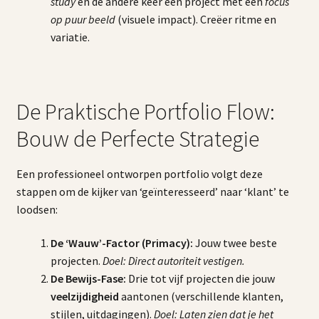
study
en de andere keer een project met een
focus
op puur beeld
(visuele impact). Creëer ritme en
variatie.
De Praktische Portfolio Flow:
Bouw de Perfecte Strategie
Een professioneel ontworpen portfolio volgt deze
stappen om de kijker van ‘geïnteresseerd’ naar ‘klant’ te
loodsen:
De ‘Wauw’-Factor (Primacy):
Jouw twee beste
projecten.
Doel: Direct autoriteit vestigen.
De Bewijs-Fase:
Drie tot vijf projecten die jouw
veelzijdigheid
aantonen (verschillende klanten,
stijlen, uitdagingen).
Doel: Laten zien dat je het