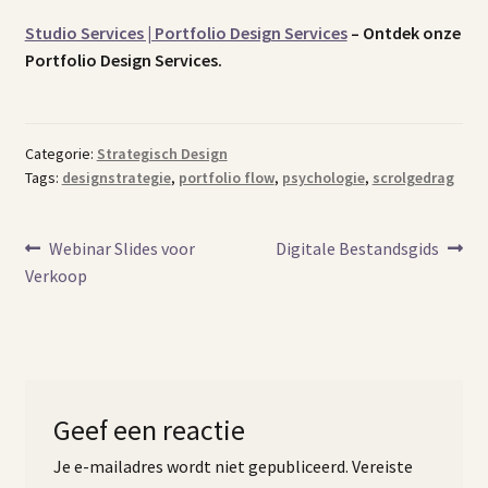
Studio Services | Portfolio Design Services
– Ontdek onze
Portfolio Design Services.
Categorie:
Strategisch Design
Tags:
designstrategie
,
portfolio flow
,
psychologie
,
scrolgedrag
Bericht
Vorig
Volgend
Webinar Slides voor
Digitale Bestandsgids
bericht:
bericht:
Verkoop
navigatie
Geef een reactie
Je e-mailadres wordt niet gepubliceerd.
Vereiste