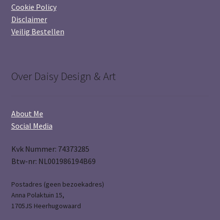
Cookie Policy
Disclaimer
Veilig Bestellen
Over Daisy Design & Art
About Me
Social Media
Kvk Nummer: 74373285
Btw-nr: NL001986194B69
Postadres (geen bezoekadres)
Anna Polaktuin 15,
1705JS Heerhugowaard