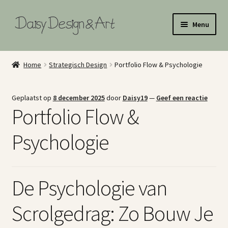
Ga
Ga
Menu
door
naar
naar
de
Home
navigatie
inhoud
Home
Strategisch Design
Portfolio Flow & Psychologie
Illustraties
Geplaatst op
8 december 2025
door
Daisy19
—
Geef een reactie
Art Licensing
Portfolio Flow &
Surface Pattern Design Portfolio
Psychologie
Illustratie Portfolio
De Psychologie van
Shop
Scrolgedrag: Zo Bouw Je
About Me