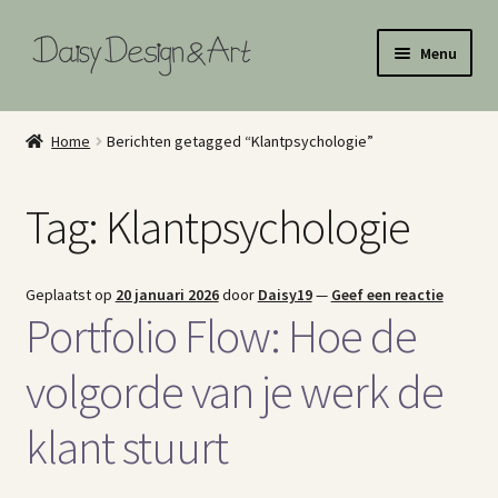
Ga
Ga
Menu
door
naar
naar
de
Home
navigatie
inhoud
Home
Berichten getagged “Klantpsychologie”
Illustraties
Tag:
Klantpsychologie
Art Licensing
Surface Pattern Design Portfolio
Geplaatst op
20 januari 2026
door
Daisy19
—
Geef een reactie
Portfolio Flow: Hoe de
Illustratie Portfolio
volgorde van je werk de
Shop
klant stuurt
About Me