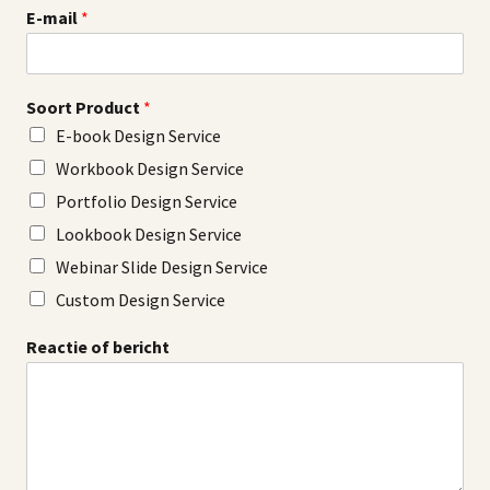
E-mail
*
N
Soort Product
*
a
E-book Design Service
a
m
Workbook Design Service
P
Portfolio Design Service
r
o
Lookbook Design Service
d
Webinar Slide Design Service
u
c
Custom Design Service
t
N
Reactie of bericht
a
a
m