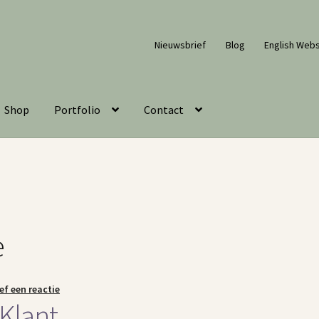
Nieuwsbrief
Blog
English Webs
Shop
Portfolio
Contact
e
ef een reactie
Klant