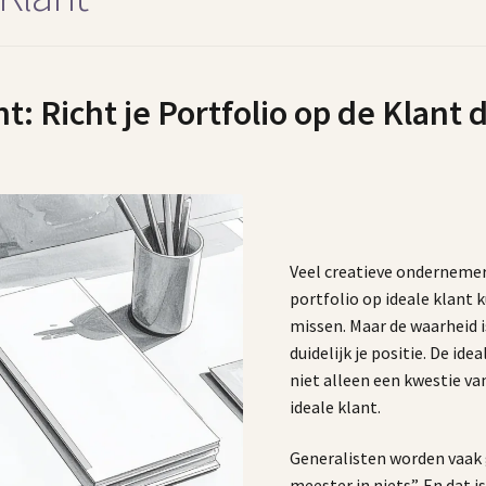
t: Richt je Portfolio op de Klant d
Veel creatieve ondernemer
portfolio op ideale klant 
missen. Maar de waarheid i
duidelijk je positie. De ide
niet alleen een kwestie va
ideale klant.
Generalisten worden vaak g
meester in niets”. En dat 