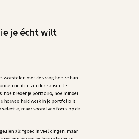
ie je écht wilt
s worstelen met de vraag hoe ze hun
kunnen richten zonder kansen te
s: hoe breder je portfolio, hoe minder
ale hoeveelheid werk in je portfolio is
n selectie, maar vooral van focus op de
ezien als “goed in veel dingen, maar
is precies waarom ze lagere tarieven