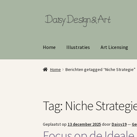
Ga
Ga
door
naar
naar
de
navigatie
inhoud
Home
Illustraties
Art Licensing
Home
Berichten getagged “Niche Strategie”
Tag:
Niche Strategi
Geplaatst op
13 december 2025
door
Daisy19
—
Ge
Focus op de Ideale 